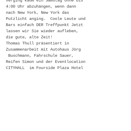
verging kaum ein Samstag ohne bis 
4:00 Uhr abzuhängen, wenn dann 
nach New York, New York das 
Putzlicht anging.  Coole Leute und 
Bars einfach DER Treffpunkt Jetzt 
lassen wir Sie wieder aufleben, 
die gute, alte Zeit!
Thomas Thull präsentiert in 
Zusammenarbeit mit Autohaus Jörg 
 Buschmann, Fahrschule Sauer, 
Reifen Simon und der Eventlocation 
CITYHALL  im Fourside Plaza Hotel 
Trier Verteilerkreis...
Die MADISON FLAIR REVIVAL 
Veranstaltungsreihe! Natürlich mit 
den original DJ’s von damals! 
 Save the vinyl!